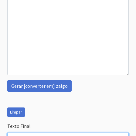
Gerar [converter em] zalgo
Limpar
Texto Final