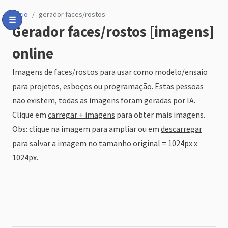
início
gerador faces/rostos
☰
Gerador faces/rostos [imagens]
Toggle Menu
online
Imagens de faces/rostos para usar como modelo/ensaio
para projetos, esboços ou programação. Estas pessoas
não existem, todas as imagens foram geradas por IA.
Clique em
carregar + imagens
para obter mais imagens.
Obs: clique na imagem para ampliar ou em
descarregar
para salvar a imagem no tamanho original = 1024px x
1024px.