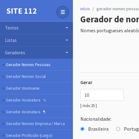
SITE 112
início
gerador nomes pesso
☰
Gerador de nom
Toggle Menu
Textos
Nomes portugueses aleatóri
Listas
Geradores
Gerador Nomes Pessoas
Gerador Nomes Social
Gerar
Gerador Username
Gerador Assinatura ∿
[ máx:25 ]
Gerador Assinatura ¶
Nacionalidade:
Gerador Nomes Empresa / Marca
Brasileira
Portug
Gerador Profissão (cargo)