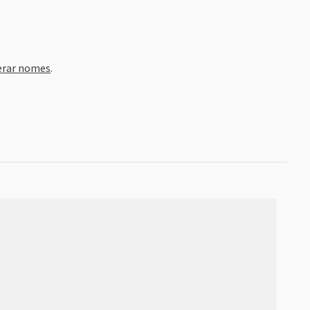
erar nomes
.