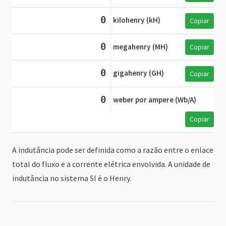
0
kilohenry (kH)
Copiar
0
megahenry (MH)
Copiar
0
gigahenry (GH)
Copiar
0
weber por ampere (Wb/A)
Copiar
A indutância pode ser definida como a razão entre o enlace
total do fluxo e a corrente elétrica envolvida. A unidade de
indutância no sistema SI é o Henry.