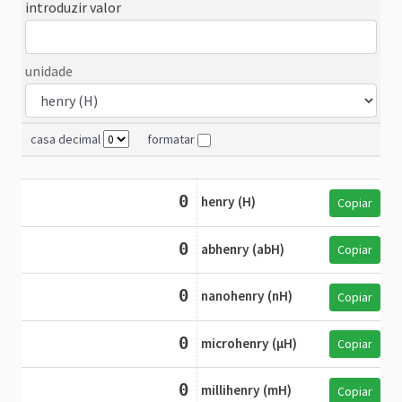
introduzir valor
unidade
casa decimal
formatar
0
henry (H)
Copiar
0
abhenry (abH)
Copiar
0
nanohenry (nH)
Copiar
0
microhenry (µH)
Copiar
0
millihenry (mH)
Copiar