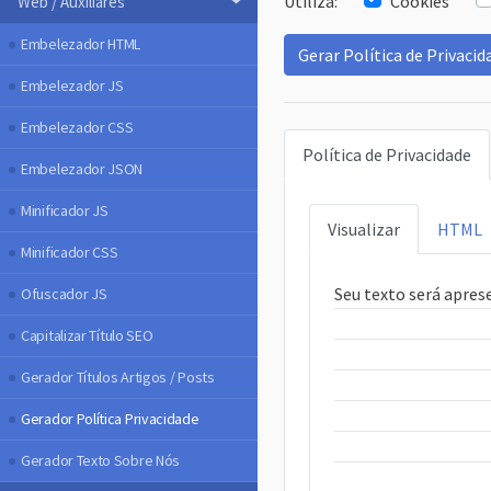
Utiliza:
Cookies
Web / Auxiliares
Embelezador HTML
Gerar Política de Privacid
Embelezador JS
Embelezador CSS
Política de Privacidade
Embelezador JSON
Minificador JS
Visualizar
HTML
Minificador CSS
Seu texto será apres
Ofuscador JS
Capitalizar Título SEO
Gerador Títulos Artigos / Posts
Gerador Política Privacidade
Gerador Texto Sobre Nós