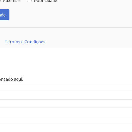
AdSense
Publicidade
ade
Termos e Condições
entado aqui.