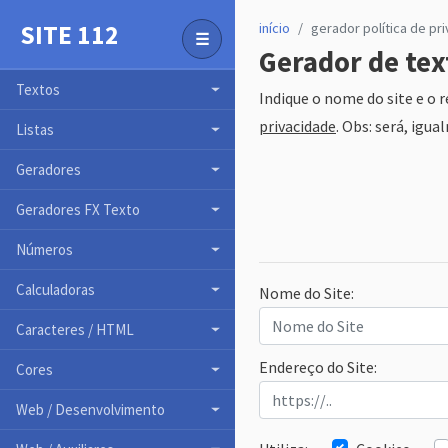
SITE 112
início
gerador política de pr
☰
Gerador de text
Toggle Menu
Textos
Indique o nome do site e o 
privacidade
. Obs: será, igu
Listas
Geradores
Geradores FX Texto
Números
Calculadoras
Nome do Site:
Caracteres / HTML
Endereço do Site:
Cores
Web / Desenvolvimento