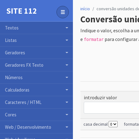
SITE 112
início
conversão unidades d
☰
Conversão unid
Toggle Menu
Textos
Indique o valor, escolha a 
e
para configurar 
formatar
Listas
Geradores
Geradores FX Texto
Números
Calculadoras
introduzir valor
Caracteres / HTML
Cores
casa decimal
formata
Web / Desenvolvimento