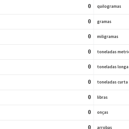
0
quilogramas
0
gramas
0
miligramas
0
toneladas metri
0
toneladas longa
0
toneladas curta
0
libras
0
onças
0
arrobas