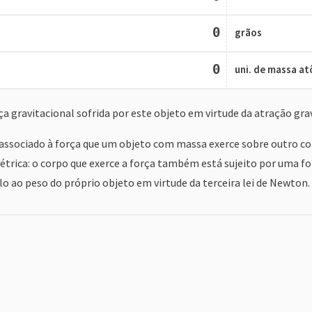
0
grãos
0
uni. de massa a
ça gravitacional sofrida por este objeto em virtude da atração gr
ssociado à força que um objeto com massa exerce sobre outro co
imétrica: o corpo que exerce a força também está sujeito por uma 
 ao peso do próprio objeto em virtude da terceira lei de Newton.